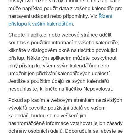
poskytovat různé služby a funkce. Určitá aplikace
může například použít data z vašeho kalendáře pro
nastavení události nebo připomínky. Viz
Řízení
přístupu k vašim kalendářům
.
Chcete‑li aplikaci nebo webové stránce udělit
souhlas s použitím informací z vašeho kalendáře,
klikněte v dialogovém okně na tlačítko povolující
přístup. Některým aplikacím můžete poskytnout
plný přístup ke všem svým kalendářům nebo
umožnit jen přidávání kalendářových událostí.
Jestliže s použitím údajů ze svých kalendářů
nesouhlasíte, klikněte na tlačítko Nepovolovat.
Pokud aplikacím a webovým stránkám nezávislých
vývojářů povolíte používání údajů ve vašem
kalendáři, budou se na veškeré jimi
nashromážděné informace vztahovat jejich zásady
ochrany osobních údajů. Doporučuje se, abyste se