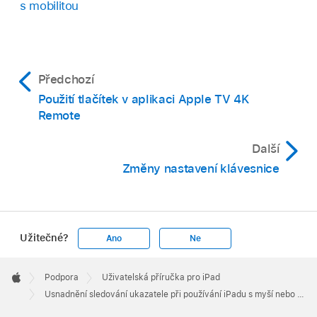
s mobilitou
Předchozí
Použití tlačítek v aplikaci Apple TV 4K
Remote
Další
Změny nastavení klávesnice
Užitečné?
Ano
Ne
Apple
Footer

Podpora
Uživatelská příručka pro iPad
Apple
Usnadnění sledování ukazatele při používání iPadu s myší nebo trackpadem