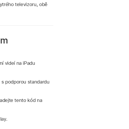
trého televizoru, obě
ém
í videí na iPadu
or s podporou standardu
zadejte tento kód na
lay.