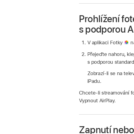
Prohlížení fo
s podporou A
V aplikaci Fotky
na
Přejeďte nahoru, kl
s podporou standardu
Zobrazí-li se na tel
iPadu.
Chcete‑li streamování f
Vypnout AirPlay.
Zapnutí nebo