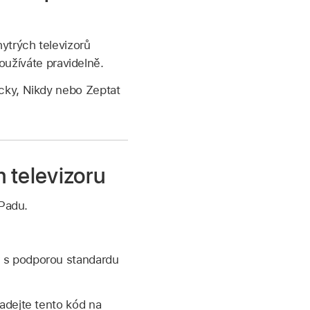
ytrých televizorů
používáte pravidelně.
cky, Nikdy nebo Zeptat
 televizoru
iPadu.
or s podporou standardu
zadejte tento kód na