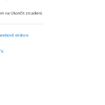
m na Ukončit zrcadlení.
webové stránce
TV
.