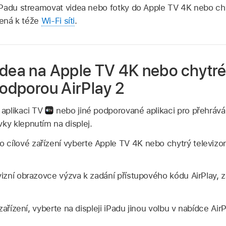
iPadu streamovat videa nebo fotky do Apple TV 4K nebo chy
šená k téže
Wi‑Fi síti
.
idea na Apple TV 4K nebo chytr
podporou AirPlay 2
v aplikaci TV
nebo jiné podporované aplikaci pro přehráván
vky klepnutím na displej.
o cílové zařízení vyberte Apple TV 4K nebo chytrý televiz
evizní obrazovce výzva k zadání přístupového kódu AirPlay, 
ařízení, vyberte na displeji iPadu jinou volbu v nabídce AirP