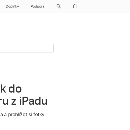
Doplňky
Podpora
ek do
ru z iPadu
a prohlížet si fotky