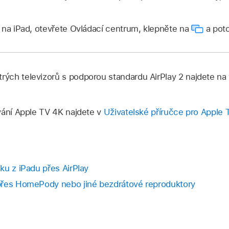
 na iPad, otevřete Ovládací centrum, klepněte na
a poto
ých televizorů s podporou standardu AirPlay 2 najdete na
vání Apple TV 4K najdete v
Uživatelské příručce pro Apple 
ku z iPadu přes AirPlay
přes HomePody nebo jiné bezdrátové reproduktory