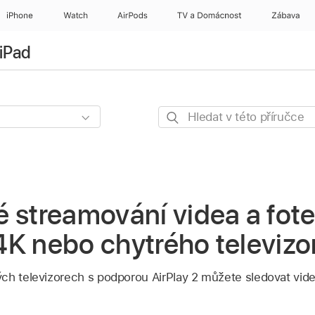
iPhone
Watch
AirPods
TV a Domácnost
Zábava
 iPad
Hledat
v této
příručce
 streamování videa a fot
K nebo chytrého televizo
ch televizorech s podporou AirPlay 2 můžete sledovat videa 