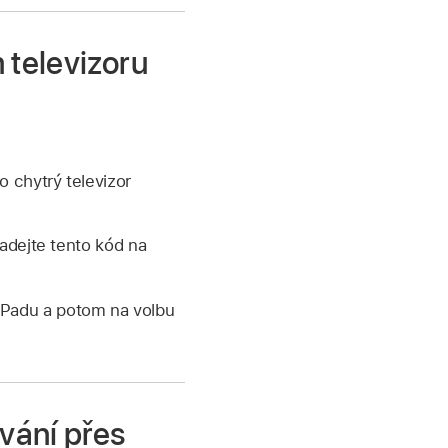
 televizoru
o chytrý televizor
zadejte tento kód na
 iPadu a potom na volbu
vání přes