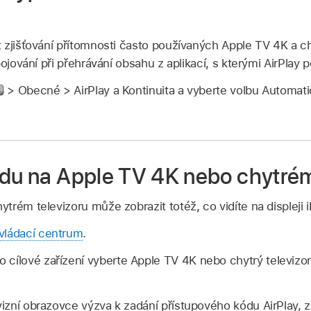
 zjišťování přítomnosti často používaných Apple TV 4K a ch
ojování při přehrávání obsahu z aplikací, s kterými AirPlay 
> Obecné > AirPlay a Kontinuita a vyberte volbu Automati
adu na Apple TV 4K nebo chytrém
rém televizoru může zobrazit totéž, co vidíte na displeji 
vládací centrum
.
o cílové zařízení vyberte Apple TV 4K nebo chytrý televiz
evizní obrazovce výzva k zadání přístupového kódu AirPlay, 