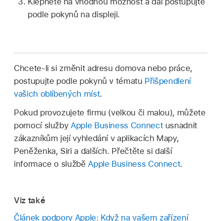
Klepněte na vhodnou možnost a dál postupujte
podle pokynů na displeji.
Chcete‑li si změnit adresu domova nebo práce,
postupujte podle pokynů v tématu
Přišpendlení
vašich oblíbených míst
.
Pokud provozujete firmu (velkou či malou), můžete
pomocí služby
Apple Business Connect
usnadnit
zákazníkům její vyhledání v aplikacích Mapy,
Peněženka, Siri a dalších. Přečtěte si další
informace o službě
Apple Business Connect
.
Viz také
Článek podpory Apple: Když na vašem zařízení