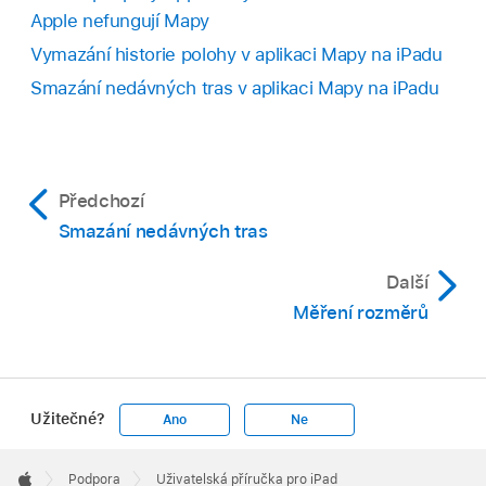
Apple nefungují Mapy
Vymazání historie polohy v aplikaci Mapy na iPadu
Smazání nedávných tras v aplikaci Mapy na iPadu
Předchozí
Smazání nedávných tras
Další
Měření rozměrů
Užitečné?
Ano
Ne
Apple
Footer

Podpora
Uživatelská příručka pro iPad