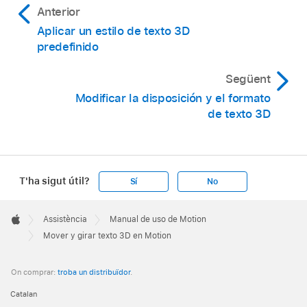
Mover el objeto de texto hacia delante y
Anterior
hacia atrás a lo largo del eje Z:
Arrastra la
Aplicar un estilo de texto 3D
flecha azul.
predefinido
Següent
Modificar la disposición y el formato
de texto 3D
T'ha sigut útil?
Sí
No
Apple
Footer

En el lienzo, selecciona el glifo que quieres
Assistència
Manual de uso de Motion
Apple
Mover y girar texto 3D en Motion
mover o girar.
Consulta
Transformar capas en espacio 3D
.
Alrededor del glifo seleccionado, aparecerá un
On comprar:
troba un distribuïdor
.
cuadro delimitador 3D con tiradores de
Catalan
posición y rotación.