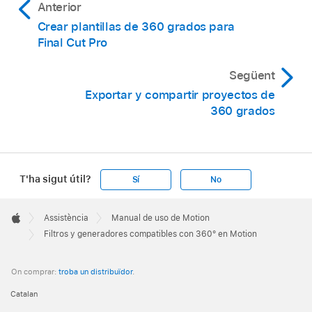
Anterior
Crear plantillas de 360 grados para
Final Cut Pro
Següent
Exportar y compartir proyectos de
360 grados
T'ha sigut útil?
Sí
No
Apple
Footer

Assistència
Manual de uso de Motion
Apple
Filtros y generadores compatibles con 360° en Motion
On comprar:
troba un distribuïdor
.
Catalan