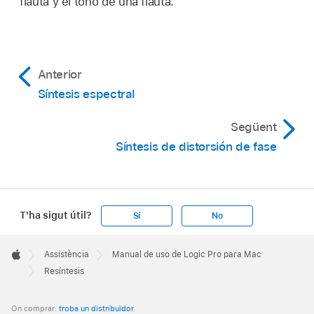
flauta y el tono de una flauta.
Anterior
Síntesis espectral
Següent
Síntesis de distorsión de fase
T'ha sigut útil?
Sí
No
Apple
Footer

Assistència
Manual de uso de Logic Pro para Mac
Apple
Resíntesis
On comprar:
troba un distribuïdor
.