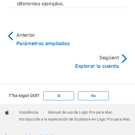
diferentes ejemplos.
Anterior
Parámetros ampliados
Següent
Explorar la cuerda
T'ha sigut útil?
Sí
No
Apple
Footer

Assistència
Manual de uso de Logic Pro para Mac
Apple
Introducción a la exploración de Sculpture en Logic Pro para Mac