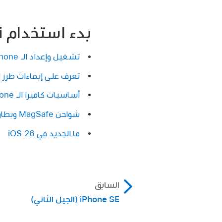
بدء استخدام iPhone 12 mini
تشغيل وإعداد الـ iPhone
تعرف على إيماءات طرز الـ iPhone التي تدعم بصمة ا
أساسيات كاميرا الـ iPhone
شواحن MagSafe وبطاريات MagSafe الخارجية على iPhone
ما الجديد في iOS 26
السابق
iPhone SE (الجيل الثاني)