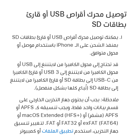
توصيل محرك أقراص USB أو قارئ
بطاقات SD
يمكنك توصيل محرك أقراص USB أو قارئ بطاقات SD
بمنفذ الشحن على الـ iPhone باستخدام موصل أو
محول متوافق.
قد تحتاج إلى محول الكاميرا من لايتننغ إلى USB أو
محول الكاميرا من لايتننغ إلى USB 3 أو قارئ الكاميرا
من USB-C إلى بطاقة SD أو قارئ الكاميرا من لايتننغ
إلى بطاقة SD (تُباع كلها بشكل منفصل).
ملاحظة:
يجب أن يحتوي جهاز التخزين الخارجي على
قسم بيانات واحد فقط، ويجب تنسيقه كـ APFS أو
APFS (مشفر) أو macOS Extended (HFS+) أو
exFAT (FAT64) أو FAT32 أو FAT. لتغيير تنسيق
جهاز التخزين، استخدم
تطبيق الملفات
أو كمبيوتر