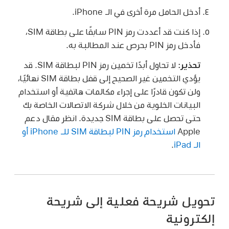
أدخل الحامل مرة أخرى في الـ iPhone.
إذا كنت قد أعددت رمز PIN سابقًا على بطاقة SIM،
فأدخل رمز PIN بحرص عند المطالبة به.
تحذير:
لا تحاول أبدًا تخمين رمز PIN لبطاقة SIM. قد
يؤدي التخمين غير الصحيح إلى قفل بطاقة SIM نهائيًا،
ولن تكون قادرًا على إجراء مكالمات هاتفية أو استخدام
البيانات الخلوية من خلال شركة الاتصالات الخاصة بك
حتى تحصل على بطاقة SIM جديدة. انظر مقال دعم
Apple
استخدام رمز PIN لبطاقة SIM للـ iPhone أو
الـ iPad
.
تحويل شريحة فعلية إلى شريحة
إلكترونية