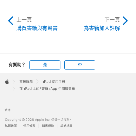
上一頁
下一頁
購買書籍與有聲書
為書籍加入註解
有幫助？
是
否
Apple
Footer

支援服務
iPad 使用手冊
Apple
在 iPad 上的「書籍」App 中閱讀書籍
香港
Copyright © 2026 Apple Inc. 保留一切權利。
私隱政策
使用條款
銷售條款
網站地圖