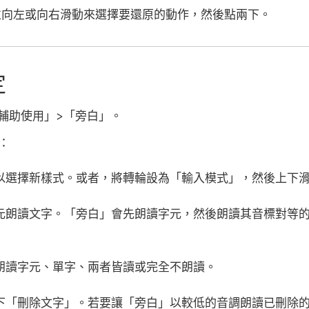
d，並向左或向右滑動來選擇要還原的動作，然後點兩下。
定
輔助使用」>「旁白」。
：
以選擇新樣式。或者，將轉輪設為「輸入模式」，然後上下
元朗讀文字。「旁白」會先朗讀字元，然後朗讀其音標對等的
朗讀字元、單字、兩者皆讀或完全不朗讀。
下「刪除文字」。若要讓「旁白」以較低的音調朗讀已刪除