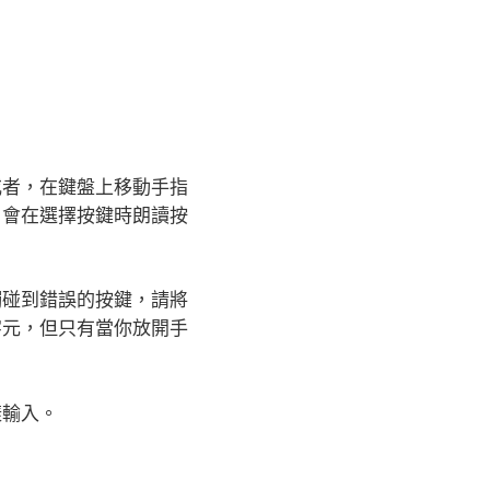
或者，在鍵盤上移動手指
」會在選擇按鍵時朗讀按
觸碰到錯誤的按鍵，請將
字元，但只有當你放開手
樣輸入。