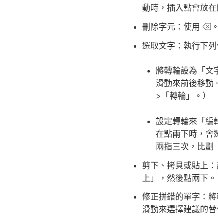
動時，插入點會放在
刪除字元：
使用
選取文字：
執行下列
將轉輪設為「文
滑動來前後移動
>「轉輪」。）
設定轉輪來「編
在點兩下時，會
兩指三次，比劃
剪下、拷貝或貼上：
上」，然後點兩下。
修正拼錯的單字：
將
滑動來選擇建議的替