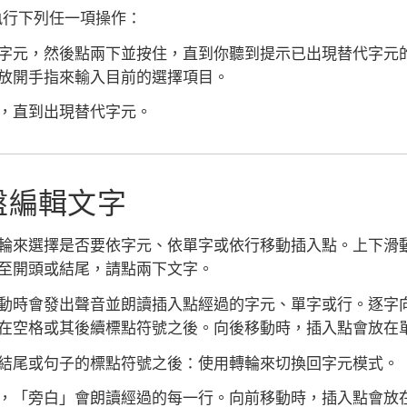
執行下列任一項操作：
字元，然後點兩下並按住，直到你聽到提示已出現替代字元
放開手指來輸入目前的選擇項目。
，直到出現替代字元。
盤編輯文字
輪來選擇是否要依字元、依單字或依行移動插入點。上下滑
至開頭或結尾，請點兩下文字。
動時會發出聲音並朗讀插入點經過的字元、單字或行。逐字
在空格或其後續標點符號之後。向後移動時，插入點會放在
結尾或句子的標點符號之後：
使用轉輪來切換回字元模式。
，「旁白」會朗讀經過的每一行。向前移動時，插入點會放