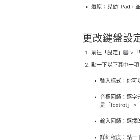
還原：
晃動 iPa
更改鍵盤設
前往「設定」
>「
點一下以下其中一項
輸入樣式：
你可
音標回饋：
逐字
是「foxtrot」。
輸入回饋：
選擇
詳細程度：
點一