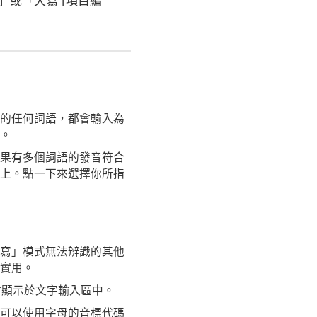
]」或「大寫 [
項目編
的任何詞語，都會輸入為
。
果有多個詞語的發音符合
上。點一下來選擇你所指
寫」模式無法辨識的其他
實用。
顯示於文字輸入區中。
可以使用字母的音標代碼