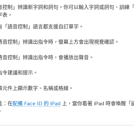
音控制」辨識新字詞和詞句。你可以輸入字詞或詞句、訓練
字表。
有「語音控制」語言都支援自訂單字。
語音控制」辨識出指令時，螢幕上方會出現視覺確認。
語音控制」辨識出指令時，會播放出聲音。
指令建議和提示。
幕元件上顯示數字、名稱或格線。
能：
在
配備 Face ID 的 iPad
上，當你看著 iPad 時會喚醒
。