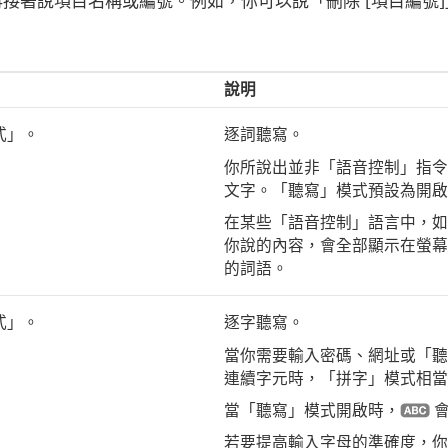
接著說項目名稱或編號。例如，你可以說「刪除 [
項目編號
說明
式」。
逐詞聽寫。
你所說出並非「語音控制」指令
文字。「聽寫」模式預設為開啟
在某些「語音控制」語言中，如
你說的內容，會全部顯示在螢幕
的詞語。
式」。
逐字聽寫。
當你需要輸入密碼、網址或「聽
連續字元時，「拼字」模式相當
當「聽寫」模式開啟時，
會
若要提高輸入字母的準確度，你