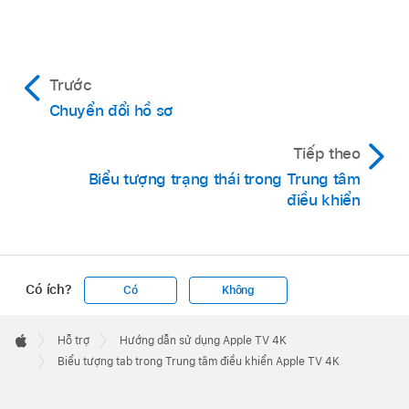
Trước
Chuyển đổi hồ sơ
Tiếp theo
Biểu tượng trạng thái trong Trung tâm
điều khiển
Có ích?
Có
Không
Apple
Footer

Hỗ trợ
Hướng dẫn sử dụng Apple TV 4K
Apple
Biểu tượng tab trong Trung tâm điều khiển Apple TV 4K