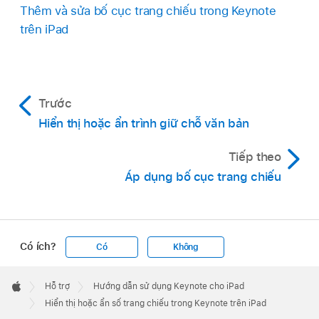
Thêm và sửa bố cục trang chiếu trong Keynote
Bật hoặc tắt Số trang chiếu.
trên iPad
Trước
Hiển thị hoặc ẩn trình giữ chỗ văn bản
Tiếp theo
Áp dụng bố cục trang chiếu
Có ích?
Có
Không
Apple
Footer

Hỗ trợ
Hướng dẫn sử dụng Keynote cho iPad
Apple
Hiển thị hoặc ẩn số trang chiếu trong Keynote trên iPad