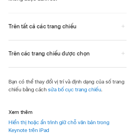
Trên tất cả các trang chiếu
Đi tới ứng dụng Keynote
trên iPad của bạn.
Mở bài thuyết trình.
Trên các trang chiếu được chọn
Chạm vào
,
chạm vào Tùy chọn bài thuyết
Đi tới ứng dụng Keynote
trên iPad của bạn.
trình, sau đó chọn Hiển thị số trang chiếu.
Mở bài thuyết trình.
Bạn có thể thay đổi vị trí và định dạng của số trang
Chọn các trang chiếu
bạn muốn hiển thị hoặc
chiếu bằng cách
sửa bố cục trang chiếu
.
ẩn số trang chiếu, sau đó chạm vào
.
Nếu bạn đang ở trong
chế độ xem trang chiếu
Xem thêm
và không nhìn thấy trình điều hướng trang
Hiển thị hoặc ẩn trình giữ chỗ văn bản trong
chiếu, hãy chụm lại trên trang chiếu để thu
Keynote trên iPad
nhỏ.