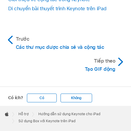
Di chuyển bài thuyết trình Keynote trên iPad
Trước
Các thư mục được chia sẻ và cộng tác
Tiếp theo
Tạo GIF động
Có ích?
Có
Không
Apple
Footer

Hỗ trợ
Hướng dẫn sử dụng Keynote cho iPad
Apple
Sử dụng Box với Keynote trên iPad