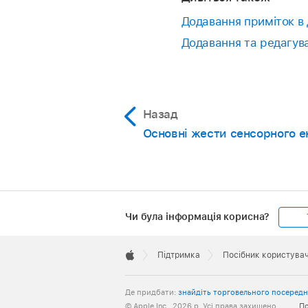
Перейдіть у прогр
Торкніть
,
тоді т
Додавання приміток в
Додавання та редагув
Відкрийте докумен
Увімкніть «Вибір і
Торкніть Apple Penc
Apple Pencil Pro та
таблиці, де потрібн
перемикання». Уві
торкнутися нижньої
Назад
Примітка.
Торкніть
прокрутити».
Основні жести сенсорного е
клітинки, дотиком 
Чи була інформація корисна?
Apple
Footer

Підтримка
Посібник користувач
Apple
Де придбати:
знайдіть торговельного посеред
© Apple Inc., 2026 р. Усі права захищено.
По