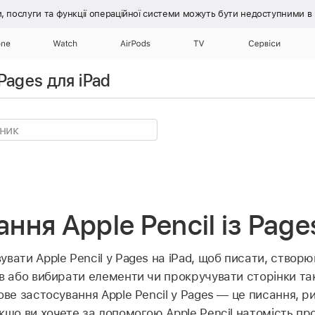
, послуги та функції операційної системи
можуть бути недоступними в ці
one
Watch
AirPods
TV
Сервіси
Pages для iPad
ння Apple Pencil із Page
вати Apple Pencil у Pages на iPad, щоб писати, створю
в або вибирати елементи чи прокручувати сторінки так
ове застосування Apple Pencil у Pages — це писання, р
кщо ви хочете за допомогою Apple Pencil натомість пр