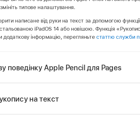
 змініть типове налаштування.
рити написане від руки на текст за допомогою функції
інстальованою iPadOS 14 або новішою. Функція «Рукопи
 додаткову інформацію, перегляньте
статтю служби п
у поведінку Apple Pencil для Pages
укопису на текст
аму Pages
на своєму iPad.
т.