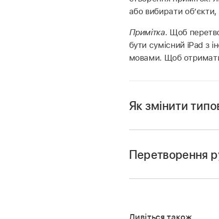
або вибирати обʼєкти,
Примітка.
Щоб перетво
бути сумісний iPad з 
мовами. Щоб отримати
Як змінити типов
Перетворення р
Перейдіть у прогр
Відкрийте докумен
Дивіться також