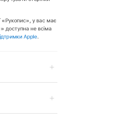
 «Рукопис», у вас має
с» доступна не всіма
ідтримки Apple
.