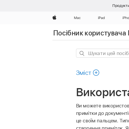
Продукти
Apple
Mac
iPad
iPh
Посібник користувача 
Шукати
цей
посібник
Зміст
Використа
Ви можете використову
примітки до документі
це своїм пальцем. Тип
створення приміток. Я