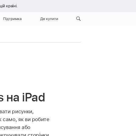
й країні.
Підтримка
Де купити
s на iPad
вати рисунки,
 само, як ви робите
исування або
окручувати сторінки