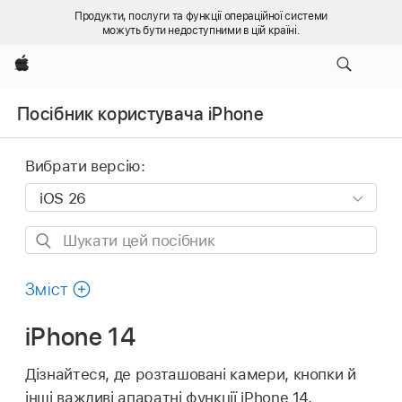
Продукти, послуги та функції операційної системи
можуть бути недоступними в цій країні.
Apple
Посібник користувача iPhone
Вибрати версію:
Шукати
цей
посібник
Зміст
iPhone 14
Дізнайтеся, де розташовані камери, кнопки й
інші важливі апаратні функції iPhone 14.