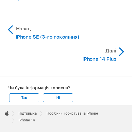
Назад
iPhone SE (3-го покоління)
Далі
iPhone 14 Plus
Чи була інформація корисна?
Так
Ні
Apple
Footer

Підтримка
Посібник користувача iPhone
Apple
iPhone 14