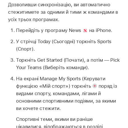
Дозволивши синхронізацію, ви автоматично
стежитимете за одними й тими ж командами в
усіх трьох програмах.
Перейдіть у програму News
на iPhone.
У стрічці Today (Сьогодні) торкніть Sports
(Спорт).
Торкніть Get Started (Почати), а потім — Pick
Your Teams (Виберіть команди).
На екрані Manage My Sports (Керувати
функцією «Мій спорт») торкніть
поряд із
видами спорту, командами, лігами й
основними спортивними подіями, за якими
ви хочете стежити.
Спортивні теми, якими ви раніше
цікавилися, відображаються в розділі