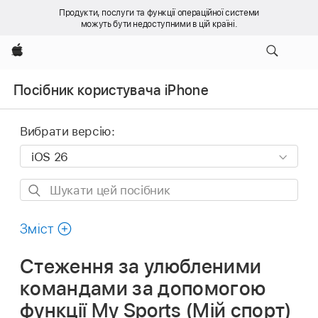
Продукти, послуги та функції операційної системи
можуть бути недоступними в цій країні.
Apple
Посібник користувача iPhone
Вибрати версію:
Шукати
цей
посібник
Зміст
Стеження за улюбленими
командами за допомогою
функції My Sports (Мій спорт)