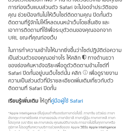
การท่องเว็บแบบส่วนตัว Safari จะไม่จดจำประวัติของ
คุณ ช่วยป้องกันไม่ให้เว็บไซต์ติดตามคุณ ปิดกั้นตัว
ติดตามที่รู้จักไม่ให้โหลดบนหน้าเว็บโดยสิ้นเชิง และ
เอาการติดตามที่ใช้เพื่อระบุตัวตนของคุณออกจาก
URL ขณะที่คุณท่องเว็บ
ในการทำความเข้าใจให้มากยิ่งขึ้นว่าไซต์ปฏิบัติต่อความ
เป็นส่วนตัวของคุณอย่างไร ให้คลิก
ทางด้านขวา
ของช่องค้นหาอัจฉริยะเพื่อดูตัวติดตามข้ามไซต์ที่
Safari ปิดกั้นอยู่บนเว็บไซต์นั้น คลิก
เพื่อดูรายงาน
ความเป็นส่วนตัวที่มีรายละเอียดเพิ่มเติมเกี่ยวกับตัว
ติดตามที่ Safari ปิดกั้น
เรียนรู้เพิ่มเติม
ให้ดูที่
คู่มือผู้ใช้ Safari
*Apple Intelligence มีในรุ่นเบต้าที่รองรับภาษาต่อไปนี้: ภาษาจีน (ตัวย่อ) ภาษา
อังกฤษ ภาษาฝรั่งเศส ภาษาเยอรมัน ภาษาอิตาลี ภาษาญี่ปุ่น ภาษาเกาหลี ภาษา
โปรตุเกส (บราซิล) และภาษาสเปน คุณสมบัติบางประการอาจไม่มีในทุกภาษาหรือ
ภูมิภาค โปรดดูที่บทความบริการช่วยเหลือของ Apple
วิธีรับ Apple Intelligence