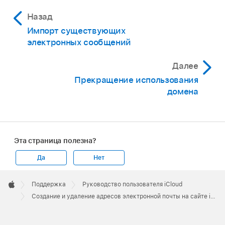
Назад
Импорт существующих
электронных сообщений
Далее
Прекращение использования
домена
Эта страница полезна?
Да
Нет
Apple
Footer

Поддержка
Руководство пользователя iCloud
Apple
Создание и удаление адресов электронной почты на сайте iCloud.com