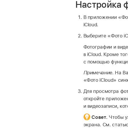
Настройка ф
В приложении «Фо
iCloud.
Выберите «Фото iC
Фотографии и вид
в iCloud. Кроме т
с помощью функции
Примечание.
На В
«Фото iCloud» син
Для просмотра фот
откройте приложе
и видеозаписи, ко
Совет.
Чтобы у
экрана. См. стать