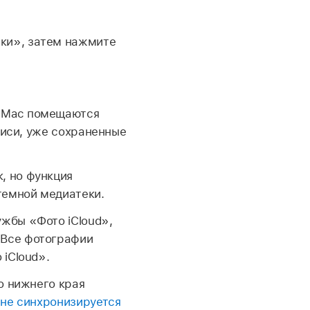
c
ки», затем нажмите
е Mac помещаются
писи, уже сохраненные
, но функция
темной медиатеки.
жбы «Фото iCloud»,
 Все фотографии
 iCloud».
о нижнего края
 не синхронизируется