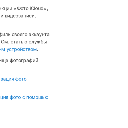
кции «Фото iCloud»,
и видеозаписи,
филь своего аккаунта
. См. статью службы
шим устройством
.
лище фотографий
изация фото
ация фото с помощью