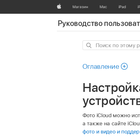
Apple
Магазин
Mac
iPad
i
Руководство пользоват
Поиск
по
этому
Оглавление
руководству
Настройка
устройст
Фото iCloud можно исп
а также на сайте iClo
фото и видео и подде