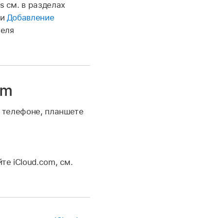
s см. в разделах
и
Добавление
теля
om
а телефоне, планшете
те iCloud.com, см.