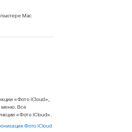
мпьютере Mac
кции «Фото iCloud»,
 меню. Все
нкции «Фото iCloud».
онизация Фото iCloud