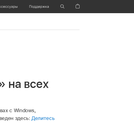
ксессуары
Поддержка
Корзина
 на всех
твах с Windows,
веден здесь:
Делитесь