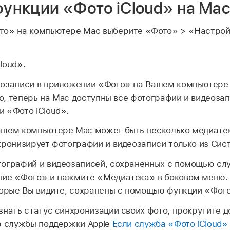
ункции «Фото iCloud» на Ma
то» на компьютере Mac выберите «Фото» > «Настрой
loud».
еозаписи в приложении «Фото» на Вашем компьютер
ого, теперь на Mac доступны все фотографии и видеоза
 «Фото iCloud».
ашем компьютере Mac может быть несколько медиатек
хронизирует фотографии и видеозаписи только из Сис
ографий и видеозаписей, сохраненных с помощью слу
ние «Фото» и нажмите «Медиатека» в боковом меню.
торые Вы видите, сохранены с помощью функции «Фото
знать статус синхронизации своих фото, прокрутите д
ю службы поддержки Apple
Если служба «Фото iCloud»