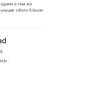
с одним и тем же
функция «Фото iCloud»
ad
d.
ва
]».