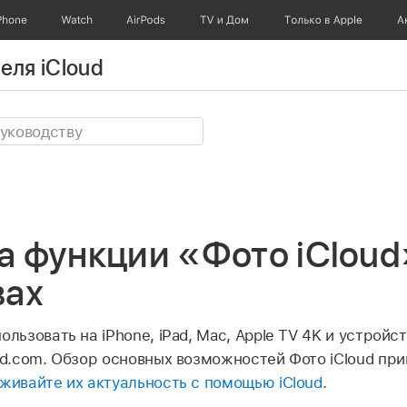
Phone
Watch
AirPods
TV и Дом
Только в Apple
А
еля iCloud
 функции «Фото iCloud»
вах
ользовать на iPhone, iPad, Mac, Apple TV 4K и устройс
ud.com. Обзор основных возможностей Фото iCloud при
рживайте их актуальность с помощью iCloud
.