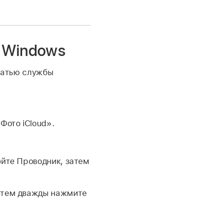
с Windows
статью службы
Фото iCloud».
ойте Проводник, затем
затем дважды нажмите