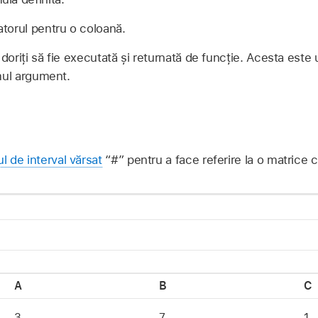
catorul pentru o coloană.
doriți să fie executată și returnată de funcție. Acesta este
imul argument.
l de interval vărsat
“#” pentru a face referire la o matrice 
A
B
C
3
7
1