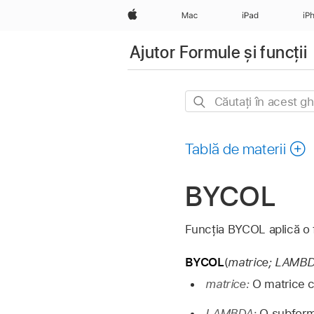
Apple
Mac
iPad
iP
Ajutor Formule și funcții
Căutați
în
acest
Tablă de materii
ghid
BYCOL
Funcția BYCOL aplică o
BYCOL
(
matrice; LAMBDA
matrice:
O matrice c
LAMBDA:
O subformu