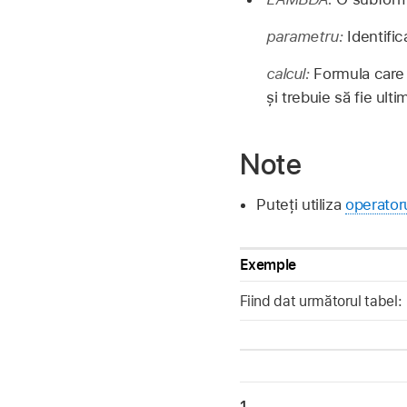
parametru:
Identifi
calcul:
Formula care 
și trebuie să fie ult
Note
Puteți utiliza
operatoru
Exemple
Fiind dat următorul tabel:
1