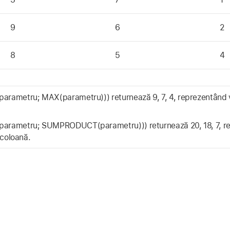
9
6
2
8
5
4
ametru; MAX(parametru))) returnează 9, 7, 4, reprezentând v
rametru; SUMPRODUCT(parametru))) returnează 20, 18, 7, r
 coloană.