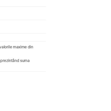
alorile maxime din
eprezintând suma