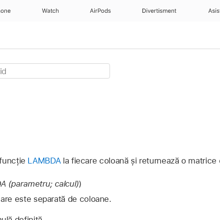
hone
Watch
AirPods
Divertisment
Asis
 funcție
LAMBDA
la fiecare coloană și returnează o matrice 
 (parametru; calcul)
)
are este separată de coloane.
lă definită.