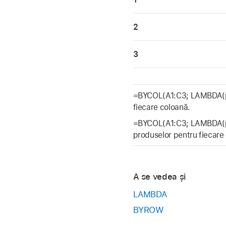
2
3
=BYCOL(A1:C3; LAMBDA(par
fiecare coloană.
=BYCOL(A1:C3; LAMBDA(pa
produselor pentru fiecare
A se vedea și
LAMBDA
BYROW