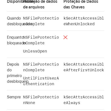
Disponibilidade
Proteção de dados
Proteção de Dados
de arquivos
das Chaves
NSFileProtectio
kSecAttrAccessibl
Quando
nComplete
eWhenUnlocked
desbloqueado
NSFileProtectio
Enquanto
nComplete
bloqueado
UnlessOpen
NSFileProtectio
kSecAttrAccessibl
Depois
nComplete
eAfterFirstUnlock
do
primeiro
UntilFirstUserA
desbloqueio
uthentication
NSFileProtectio
kSecAttrAccessibl
Sempre
nNone
eAlways