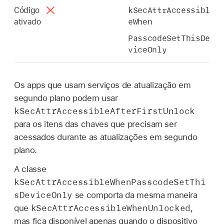
kSecAttrAccessibl
Código
eWhen
ativado
PasscodeSetThisDe
viceOnly
Os apps que usam serviços de atualização em
segundo plano podem usar
kSecAttrAccessibleAfterFirstUnlock
para os itens das chaves que precisam ser
acessados durante as atualizações em segundo
plano.
A classe
kSecAttrAccessibleWhenPasscodeSetThi
sDeviceOnly
se comporta da mesma maneira
kSecAttrAccessibleWhenUnlocked
que
,
mas fica disponível apenas quando o dispositivo