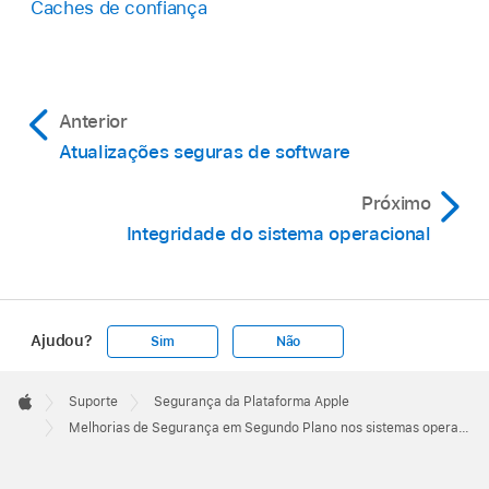
Caches de confiança
Anterior
Atualizações seguras de software
Próximo
Integridade do sistema operacional
Ajudou?
Sim
Não
Apple
Footer

Suporte
Segurança da Plataforma Apple
Apple
Melhorias de Segurança em Segundo Plano nos sistemas operacionais da Apple