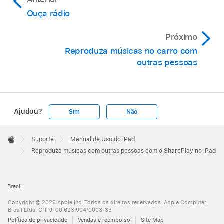
Ouça rádio
Próximo
Reproduza músicas no carro com
outras pessoas
Ajudou?
Sim
Não
Apple
Footer

Suporte
Manual de Uso do iPad
Apple
Reproduza músicas com outras pessoas com o SharePlay no iPad
Brasil
Copyright © 2026 Apple Inc. Todos os direitos reservados. Apple Computer
Brasil Ltda. CNPJ: 00.623.904/0003-35
Política de privacidade
Vendas e reembolso
Site Map