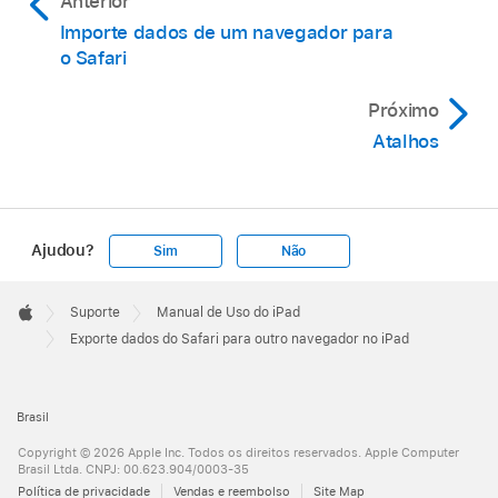
Anterior
Importe dados de um navegador para
o Safari
Próximo
Atalhos
Ajudou?
Sim
Não
Apple
Footer

Suporte
Manual de Uso do iPad
Apple
Exporte dados do Safari para outro navegador no iPad
Brasil
Copyright © 2026 Apple Inc. Todos os direitos reservados. Apple Computer
Brasil Ltda. CNPJ: 00.623.904/0003-35
Política de privacidade
Vendas e reembolso
Site Map