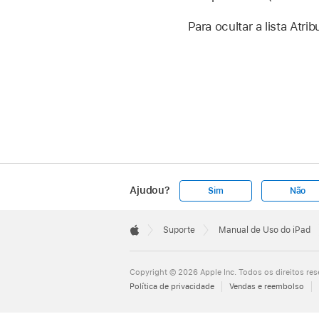
Para ocultar a lista Atr
Ajudou?
Sim
Não
Apple
Footer

Suporte
Manual de Uso do iPad
Apple
Copyright © 2026 Apple Inc. Todos os direitos re
Política de privacidade
Vendas e reembolso