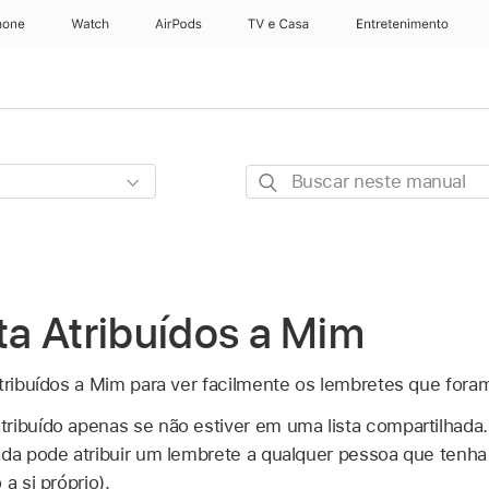
hone
Apple Watch
AirPods
TV e Casa
Entretenimento
Buscar
neste
manual
sta Atribuídos a Mim
tribuídos a Mim para ver facilmente os lembretes que foram
ribuído apenas se não estiver em uma lista compartilhada.
ada pode atribuir um lembrete a qualquer pessoa que tenha 
a si próprio).