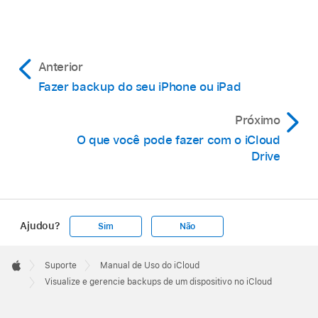
Anterior
Fazer backup do seu iPhone ou iPad
Próximo
O que você pode fazer com o iCloud
Drive
Ajudou?
Sim
Não
Apple
Footer

Suporte
Manual de Uso do iCloud
Apple
Visualize e gerencie backups de um dispositivo no iCloud