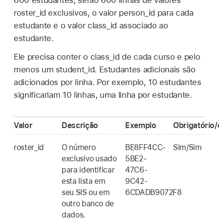
600 estudantes, serão 600 linhas de valores
roster_id exclusivos, o valor person_id para cada
estudante e o valor class_id associado ao
estudante.
Ele precisa conter o class_id de cada curso e pelo
menos um student_id. Estudantes adicionais são
adicionados por linha. Por exemplo, 10 estudantes
significariam 10 linhas, uma linha por estudante.
Valor
Descrição
Exemplo
Obrigatório/
roster_id
O número
BE8FF4CC-
Sim/Sim
exclusivo usado
5BE2-
para identificar
47C6-
esta lista em
9C42-
seu SIS ou em
6CDADB9072F8
outro banco de
dados.