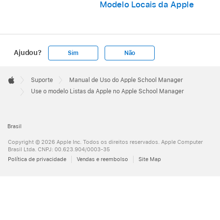
Modelo Locais da Apple
Ajudou?
Sim
Não
Apple
Footer

Suporte
Manual de Uso do Apple School Manager
Apple
Use o modelo Listas da Apple no Apple School Manager
Brasil
Copyright © 2026 Apple Inc. Todos os direitos reservados. Apple Computer
Brasil Ltda. CNPJ: 00.623.904/0003-35
Política de privacidade
Vendas e reembolso
Site Map