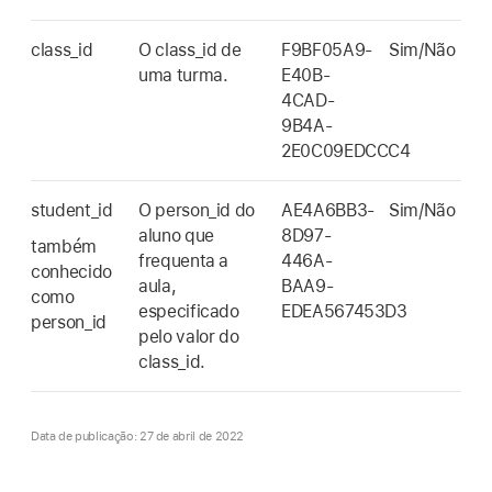
class_id
O class_id de
F9BF05A9-
Sim/Não
uma turma.
E40B-
4CAD-
9B4A-
2E0C09EDCCC4
student_id
O person_id do
AE4A6BB3-
Sim/Não
aluno que
8D97-
também
frequenta a
446A-
conhecido
aula,
BAA9-
como
especificado
EDEA567453D3
person_id
pelo valor do
class_id.
Data de publicação: 27 de abril de 2022