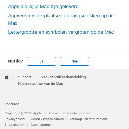
Apps die bij je Mac zijn geleverd
Appvensters verplaatsen en rangschikken op de
Mac
Lettergrootte en symbolen vergroten op de Mac
Nuttig?
Ja
Nee
Apple
Footer

Support
Mac-gebruikershandleiding
Apple
Het bureaublad van de Mac
Nederland
Copyright © 2026 Apple Inc. Alle rechten voorbehouden.
Privacybeleid
Gebruiksvoorwaarden
Verkoop- en retourbeleid
Siteoverzicht
Cookiegebruik