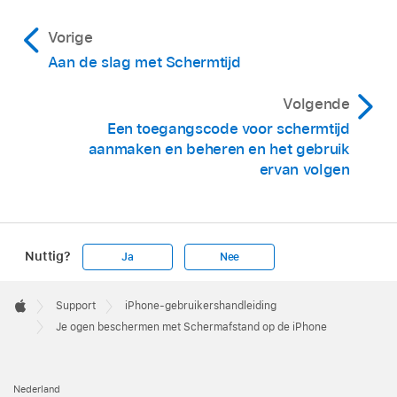
Vorige
Aan de slag met Schermtijd
Volgende
Een toegangscode voor schermtijd
aanmaken en beheren en het gebruik
ervan volgen
Nuttig?
Ja
Nee
Apple
Footer

Support
iPhone-gebruikershandleiding
Apple
Je ogen beschermen met Schermafstand op de iPhone
Nederland