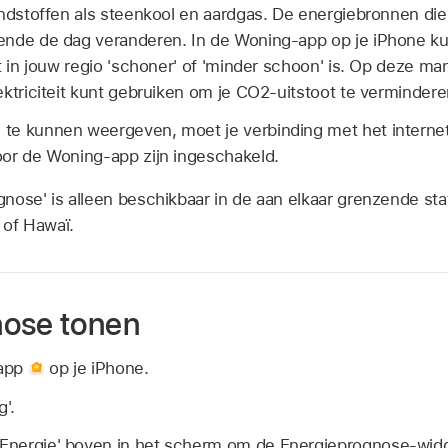
andstoffen als steenkool en aardgas. De energiebronnen di
ende de dag veranderen. In de Woning-app op je iPhone ku
t in jouw regio 'schoner' of 'minder schoon' is. Op deze ma
ktriciteit kunt gebruiken om je CO2-uitstoot te vermindere
te kunnen weergeven, moet je verbinding met het intern
or de Woning-app zijn ingeschakeld.
gnose' is alleen beschikbaar in de aan elkaar grenzende st
a of Hawaï.
nose tonen
-app
op je iPhone.
'.
 'Energie' boven in het scherm om de Energieprognose-wid