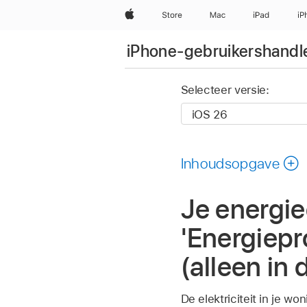
Apple
Store
Mac
iPad
iP
iPhone-gebruikershandl
Selecteer versie:
Inhoudsopgave
Je energi
'Energiep
(alleen in 
De elektriciteit in je w