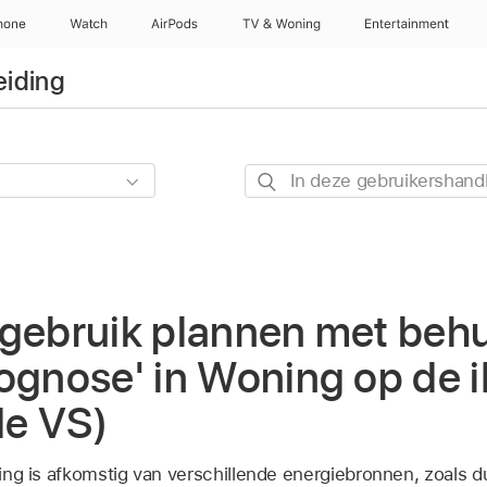
hone
Watch
AirPods
TV & Woning
Entertainment
eiding
In
deze
gebruikershandleiding
zoeken
egebruik plannen met beh
rognose' in Woning op de 
de VS)
oning is afkomstig van verschillende energiebronnen, zoals 