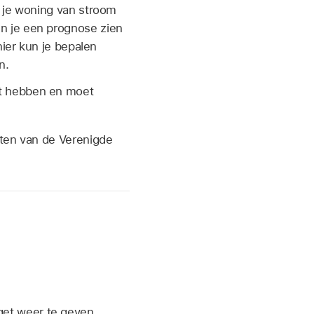
e je woning van stroom
n je een prognose zien
nier kun je bepalen
n.
et hebben en moet
aten van de Verenigde
get weer te geven.