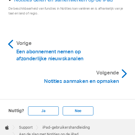
De beschikbaarheid van functies in Notities kan variëren en is afhankelijk van je
taal en land of regio.
Vorige
Een abonnement nemen op
afzonderlijke nieuwskanalen
Volgende
Notities aanmaken en opmaken
Nuttig?
Ja
Nee
Apple
Footer

Support
iPad-gebruikershandleiding
Apple
Aan de slag met Notities op de iPad