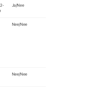
2-
Ja/Nee
9
Nee/Nee
Nee/Nee