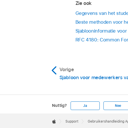
Zie ook
Gegevens van het stude
Beste methoden voor h
Sjablooninformatie voo
RFC 4180: Common Form
Vorige
Sjabloon voor medewerkers v
Nuttig?
Ja
Nee
Apple
Footer

Support
Gebruikershandleiding 
Apple