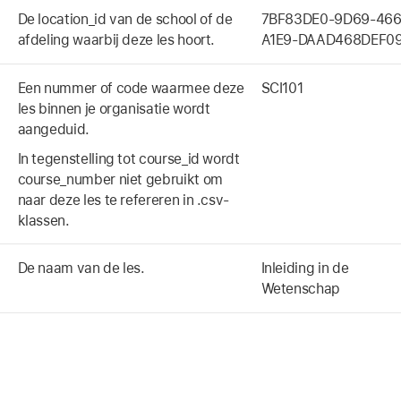
De location_id van de school of de
7BF83DE0-9D69-466
afdeling waarbij deze les hoort.
A1E9-DAAD468DEF0
Een nummer of code waarmee deze
SCI101
les binnen je organisatie wordt
aangeduid.
In tegenstelling tot course_id wordt
course_number niet gebruikt om
naar deze les te refereren in .csv-
klassen.
De naam van de les.
Inleiding in de
Wetenschap