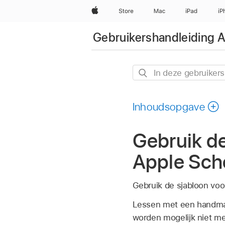
Apple
Store
Mac
iPad
iP
Gebruikershandleiding 
In
deze
gebruikershandleiding
Inhoudsopgave
zoeken
Gebruik de
Apple Sch
Gebruik de sjabloon voo
Lessen met een handmat
worden mogelijk niet m