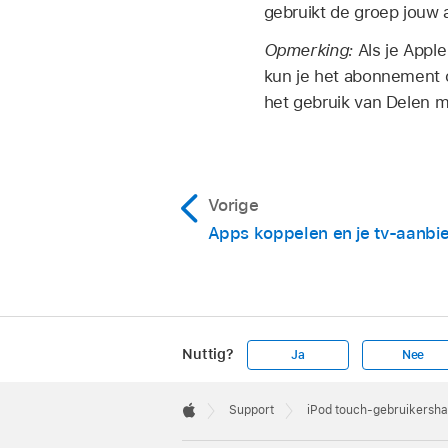
gebruikt de groep jouw
Opmerking:
Als je Appl
kun je het abonnement
het gebruik van Delen m
Vorige
Apps koppelen en je tv-aanbi
Nuttig?
Ja
Nee
Apple
Footer

Support
iPod touch-gebruikersha
Apple