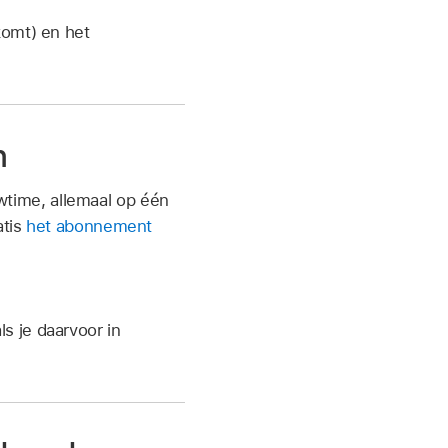
komt) en het
n
time, allemaal op één
atis
het abonnement
s je daarvoor in