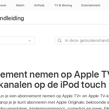
hone
Watch
AirPods
TV & Woning
Entertainment
ndleiding
In
deze
gebruikershandleiding
zoeken
ement nemen op Apple T
kanalen op de iPod touch
un je een abonnement nemen op Apple TV+ en Apple TV-ka
rop je je kunt abonneren met Apple Originals: bekroonde s
documentaires, kinderprogramma's, comedy's en meer. El