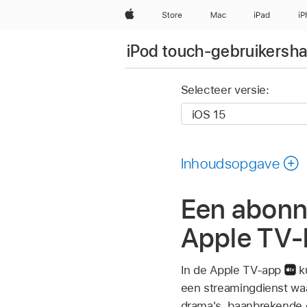
Apple
Store
Mac
iPad
iP
iPod touch-gebruikersha
Selecteer versie:
Inhoudsopgave
Een abonn
Apple TV-
In de Apple TV-app
k
een streamingdienst waa
drama's, baanbrekende 