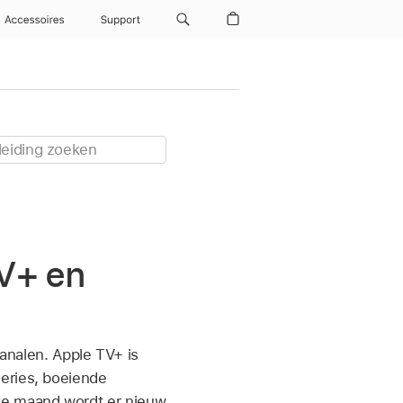
Accessoires
Support
V+ en
nalen. Apple TV+ is
eries, boeiende
ke maand wordt er nieuw