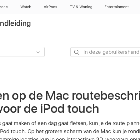
hone
Watch
AirPods
TV & Woning
Entertainment
ndleiding
In
deze
gebruikershandleiding
zoeken
en op de Mac routebeschr
voor de iPod touch
is gaat maken of een dag gaat fietsen, kun je de route pla
 iPod touch. Op het grotere scherm van de Mac kun je rondk
sommige locaties kun je een interactieve 3D-weergave opv