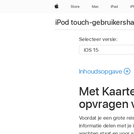
Apple
Store
Mac
iPad
iP
iPod touch-gebruikersha
Selecteer versie:
Inhoudsopgave
Met Kaart
opvragen 
Voordat je een grote re
informatie delen met je
wachten staat en voor 