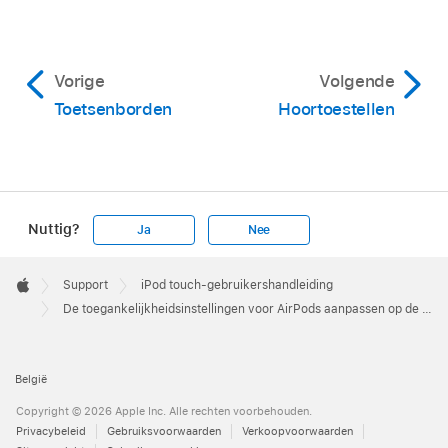
Vorige
Volgende
Toetsenborden
Hoortoestellen
Nuttig?
Ja
Nee
Apple
Footer

Support
iPod touch-gebruikershandleiding
Apple
De toegankelijkheidsinstellingen voor AirPods aanpassen op de iPod touch
België
Copyright © 2026 Apple Inc. Alle rechten voorbehouden.
Privacybeleid
Gebruiksvoorwaarden
Verkoopvoorwaarden