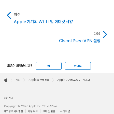
이전
Apple 기기의 Wi-Fi 및 이더넷 사양
다음
Cisco IPsec VPN 설정
도움이 되었습니까?
예
아니요
Apple
Footer

지원
Apple 플랫폼 배포
Apple 기기 배포용 VPN 개요
Apple
대한민국
Copyright © 2026 Apple Inc. 모든 권리 보유.
개인정보 처리방침
사용 약관
판매 및 환불
사이트 맵