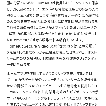
顔の分類のために、HomeKitは使用したデータをすべて保存
し、iCloudのエンドツーエンドの暗号化を使用して特定の人の
顔をCloudKitで分類します。保存されるデータには、名前やそ
の人の顔を表す画像などの各個人に関する情報が含まれます。
これらの顔の画像は、ユーザがオプトインした場合はユーザの
「写真」から取得される場合があります。また、以前に分析され
たIPカメラのビデオから収集される場合もあります。
HomeKit Secure Videoの分析セッションは、この分類デー
タを使用してIPカメラから直接受け取ったセキュアビデオスト
リーム内の顔を識別し、その識別情報を前述のクリップメタデ
ータに含めます。
ホームアプリを使用してカメラのクリップを表示するときは、
iCloudからデータがダウンロードされ、ストリームを復号する
ための鍵がiCloudのエンドツーエンドの暗号化を使用してロ
ーカルでアンラップされます。暗号化されたビデオコンテンツが
サーバからストリーミングされ、iOSデバイス上でローカルに復
号されてからビューアに表示されます。各ビデオクリップセッシ