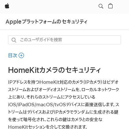
Apple
Appleプラットフォームのセキュリティ
こ
の
ユ
目次
ー
HomeKitカメラのセキュリティ
ザ
ガ
IPアドレスを持つHomeKit対応のカメラ（IPカメラ）はビデオ
イ
ストリームおよびオーディオストリームを、ローカルネットワーク
ド
上にあり、それらのストリームにアクセスしている
を
iOS/iPadOS/macOS/tvOSデバイスに直接送信します。ス
検
トリームはデバイスおよびIPカメラでランダムに生成される鍵
索
を使って暗号化され、これらの鍵はカメラとの安全な
HomeKitセッションを介して交換されます。