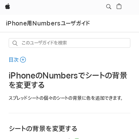
Apple
iPhone用Numbersユーザガイド
こ
の
ユ
目次
ー
iPhoneのNumbersでシートの背景
ザ
ガ
を変更する
イ
スプレッドシートの個々のシートの背景に色を追加できます。
ド
を
検
索
シートの背景を変更する