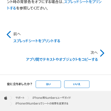
ント時の背景色をオフにする場合は、
スプレッドシートをプリン
トする
を参照してください。
前へ
スプレッドシートをプリントする
次へ
アプリ間でテキストやオブジェクトをコピーする
役に立ちましたか？
はい
いいえ
Apple
Footer

サポート
iPhone用Numbersユーザガイド
Apple
iPhoneのNumbersでシートの背景を変更する