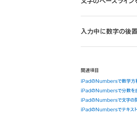
文字のベースライン
iPadでNumbersアプ
スプレッドシートを開いて
入力中に数字の後
コントロールの「フォント
テキストコントロールが表
iPadでNumbersアプ
ベースラインのオプション
スプレッドシートを開き
関連項目
「自動修正」をタップしま
iPadのNumbersで数学
iPadのNumbersで分数
「序数を上付き文字に変
iPadのNumbersで文字
iPadのNumbersでテキ