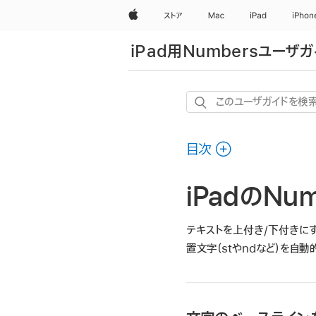
Apple
ストア
Mac
iPad
iPhon
iPad用Numbersユーザガ
こ
の
ユ
目次
ー
ザ
iPadのN
ガ
イ
ド
テキストを上付き/下付きに
を
置文字（
st
や
nd
など）を自動
検
索