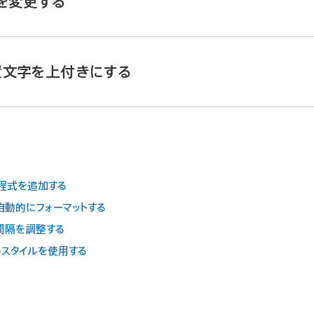
を変更する
リ
を開きます。
、変更する
テキストを選択
してから
をタップします。
置文字を上付きにする
」セクションで
をタップします。
示されない場合は、「テキスト」または「セル」をタップします。
リ
を開きます。
をタップします。
、画面上部の
をタップしてから、「設定」をタップします。
す。
方程式を追加する
を自動的にフォーマットする
更」をオンにしてから、コントロールの外側をタップします。
の間隔を調整する
ストスタイルを使用する