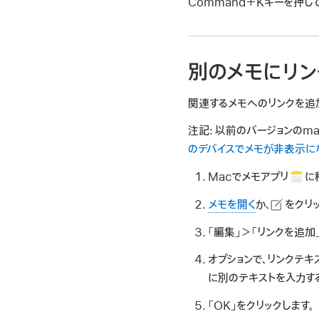
Command＋Kキーを押し
別のメモにリン
関連するメモへのリンクを追
注記:
以前のバージョンのm
のデバイスでメモが非表示に
Macでメモアプリ
に
メモを開く
か、
をクリ
「編集」＞「リンクを追加
オプションで、リンクテ
に別のテキストを入力す
「OK」をクリックします。