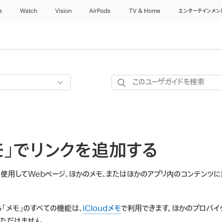
e
Watch
Vision
AirPods
TV & Home
エンターテインメン
こ
の
ユ
ー
ザ
モ」でリンクを追加する
ガ
イ
ド
使用してWebページ、ほかのメモ、またはほかのアプリ内のコンテンツ
を
検
「メモ」のすべての機能は、
iCloudメモ
で利用できます。ほかのプロバイ
索
ただけません。