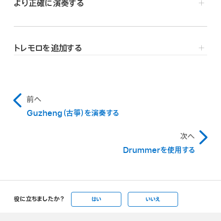
より正確に演奏する
プすると、そのコードで同じパターンが演奏されます。
以下のいずれかの操作を行います:
パターンの演奏を停止するには、コードストリップをもう一
爪弾く音を演奏する:
弦の右側をタップします。
度タップします。
トレモロを追加する
左上と右上にある拡大ボタン
をタップして、以下のいず
音をベンドする:
弦をタップし、左右にドラッグしてピッ
れかの操作を行います:
演奏中にトレモロスライダをタッチして押さえたままにしま
チを下げたり上げたりします。指を前後にドラッグする
す。指を左右に動かすと、トレモロの速度を制御できます。
とビブラートがかかります。
爪弾く音を演奏する:
右の拡大ボックス内で弦をタッ
前へ
プします。
つま弾く:
弦を上下にスワイプします。
Guzheng（古箏）を演奏する
かき鳴らす音を演奏する:
左の拡大ボックス内で弦を
次へ
弦をミュートする:
弦をタップまたはスワイプして音を
タップします。
鳴らしてから、弦の左側をタップします。
Drummerを使用する
ハーモニクスを演奏する:
弦の左側をタッチして押さ
えたまま、弦をタップまたはスワイプして音を演奏しま
役に立ちましたか？
す。
はい
いいえ
Apple