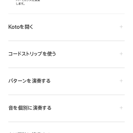
Kotoを開く
ブラウザボタン
をタップし、「World」までスワイプし
て、「Koto」ボタンをタップします。
コードストリップを使う
「Chords/Notes」ボタンをタップしてChords表示に切
り替えます。
パターンを演奏する
グリッサンドを演奏するには、コードストリップを上下にス
ワイプします。タップして音を個別に演奏することもできま
「Chords/Notes」ボタンをタップしてChords表示に切
す。
り替えます。
音を個別に演奏する
「Autoplay」スライダをドラッグして、いずれかの数字の位
置に合わせます。
「Chords/Notes」ボタンをタップしてNotes表示に切り
替えます。
コードストリップをタップします。別のコードストリップをタッ