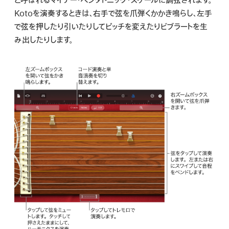
と呼ばれるマイナー・ペンタトニック・スケールに調弦されます。
検
Kotoを演奏するときは、右手で弦を爪弾くかかき鳴らし、左手
索
で弦を押したり引いたりしてピッチを変えたりビブラートを生
み出したりします。