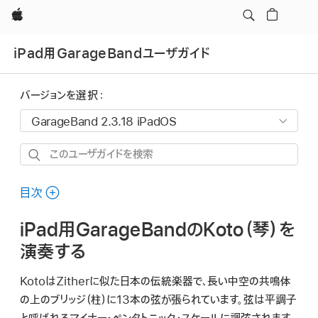
Apple
iPad用GarageBandユーザガイド
バージョンを選択：
こ
の
ユ
目次
ー
iPad用GarageBandのKoto（琴）を
ザ
ガ
演奏する
イ
KotoはZitherに似た日本の伝統楽器で、長い中空の共鳴体
ド
の上のブリッジ（柱）に13本の弦が張られています。弦は
平調子
を