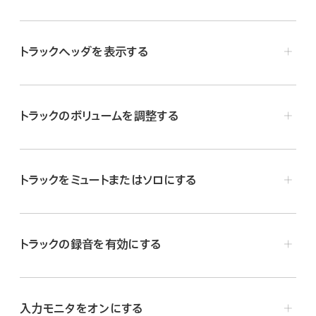
コントロールバーの左上部分にあるトラックボタン
を
タップします。
トラックヘッダを表示する
トラックボタンは、曲の最初のTouch Instrumentを録
音した後に表示されます。
トラックアイコンを右にドラッグします。トラックヘッダが拡
張されて、各トラックのコントロール（ミュートボタン、ソロ
トラックのボリュームを調整する
ボタン、ボリュームスライダなど）が表示されます。
ボリュームを上げたり下げたりする:
ボリュームスライダを
左方向または右方向にドラッグします。
トラックをミュートまたはソロにする
ボリュームをニュートラルの設定（0 dB）にリセットする:
ボ
リュームスライダをダブルタップします。
トラックをミュートする:
トラックヘッダのミュートボタン
をタップします。
トラックの録音を有効にする
トラックをソロにする:
トラックヘッダのソロボタン
をタ
トラックヘッダを隠すには、トラックアイコンを元の位置に
ップします。
ドラッグします。
入力モニタをオンにする