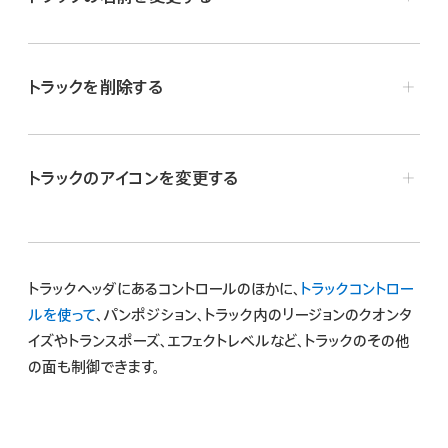
「複製」をタップします。
えます。
名前を変更したいトラックのヘッダをタップして、「名前を
同じTouch Instrumentおよびトラック設定を備えた空
変更」をタップします。
白の複製トラックが、元のトラックの下に表示されます。
トラックを削除する
トラックの新しい名前を入力します。
削除したいトラックのヘッダをタップしてトラックを選択し
作業が終わったら、「完了」をタップします。
てから、もう一度トラックをタップします。
トラックのアイコンを変更する
「削除」をタップします。
アイコンを変更するトラックのヘッダをタップしてから、「ア
イコン」をタップします。
リストからアイコンを選択します。
トラックヘッダにあるコントロールのほかに、
トラックコントロー
ルを使って
、パンポジション、トラック内のリージョンのクオンタ
完了したら、リストの外側の任意の場所をタップします。
イズやトランスポーズ、エフェクトレベルなど、トラックのその他
の面も制御できます。