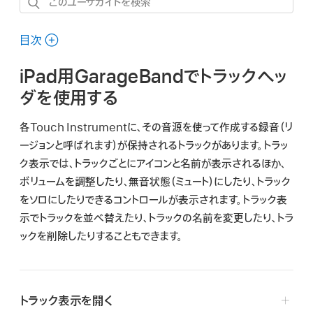
こ
の
ユ
目次
ー
iPad用GarageBandでトラックヘッ
ザ
ガ
ダを使用する
イ
各Touch Instrumentに、その音源を使って作成する録音（
リ
ド
ージョン
と呼ばれます）が保持されるトラックがあります。トラッ
を
ク表示では、トラックごとにアイコンと名前が表示されるほか、
検
ボリュームを調整したり、無音状態（ミュート）にしたり、トラック
索
をソロにしたりできるコントロールが表示されます。トラック表
示でトラックを並べ替えたり、トラックの名前を変更したり、トラ
ックを削除したりすることもできます。
トラック表示を開く