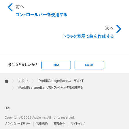
前へ
コントロールバーを使用する
次へ
トラック表示で曲を作成する
役に立ちましたか？
はい
いいえ
Apple
Footer

サポート
iPad用GarageBandユーザガイド
Apple
iPad用GarageBandでトラックヘッダを使用する
日本
Copyright © 2026 Apple Inc. All rights reserved.
プライバシーポリシー
利用規約
販売条件
サイトマップ