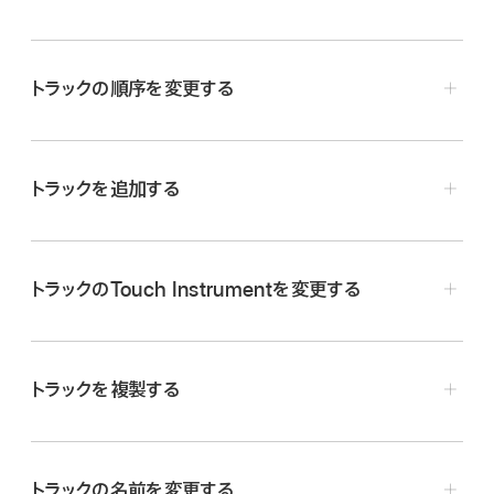
録音したい各トラックのヘッダにある録音可能ボタン
をタップします。
トラックの順序を変更する
録音したい各Audio RecorderまたはAmpトラックのヘ
並べ替えたいトラックのアイコンをタッチして押さえたまま
ッダにある入力モニタボタン
をタップします。
にします。
トラックを追加する
トラックがわずかに浮き上がって、トラックを移動できるよ
うになります。
トラックヘッダの下にあるトラックを追加ボタン
をタッ
プします。
トラックのTouch Instrumentを変更する
現在選択しているトラックが空でない場合はトラックを追
加し、コントロールバーで「音源」ボタンをタッチして押さえ
現在選択しているトラックが空の場合は、コントロールバ
たまま、トラックのTouch Instrumentを選択します。
ーでブラウザボタン
をタッチして押さえたまま、別の
トラックを複製する
Touch Instrumentをそのトラック用に選択します。
複製したいトラックのヘッダをタップしてトラックを選択し
てから、もう一度トラックをタップします。
浮き上がったトラックを上または下にドラッグして、並べ替
トラックの名前を変更する