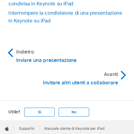
condivisa in Keynote su iPad
Interrompere la condivisione di una presentazione
in Keynote su iPad
Indietro
Inviare una presentazione
Avanti
Invitare altri utenti a collaborare
Utile?
Sì
No
Apple
Footer

Supporto
Manuale utente di Keynote per iPad
Apple