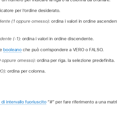
icatore per l’ordine desiderato.
dente
(1 oppure omesso)
:
ordina i valori in ordine ascenden
ndente
(-1)
:
ordina i valori in ordine discendente.
re
booleano
che può corrispondere a VERO o FALSO.
 oppure omesso)
:
ordina per riga. la selezione predefinita.
O)
:
ordina per colonna.
di intervallo fuoriuscito
“#” per fare riferimento a una matr