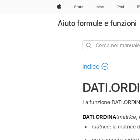
Apple
Store
Mac
iPad
i
Aiuto formule e funzioni
Cerca
nel
manuale
Indice
DATI.ORD
La funzione DATI.ORDIN
DATI.ORDINA
(
matrice,
matrice:
la matrice 
ordinamento_indice