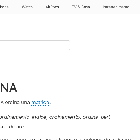
Phone
Watch
AirPods
TV & Casa
Intrattenimento
INA
A ordina una
matrice
.
 ordinamento_indice, ordinamento, ordina_per
)
da ordinare.
:
un numero per indicare la riga o la colonna da ordinare.