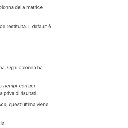
olonna della matrice
e restituita. Il default è
nna. Ogni colonna ha
to
riempi_con
per
priva di risultati.
ice
, quest’ultima viene
le.