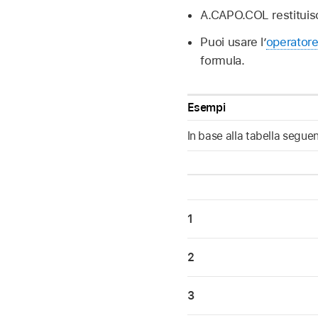
A.CAPO.COL restituis
Puoi usare l’
operatore 
formula.
Esempi
In base alla tabella segue
1
2
3