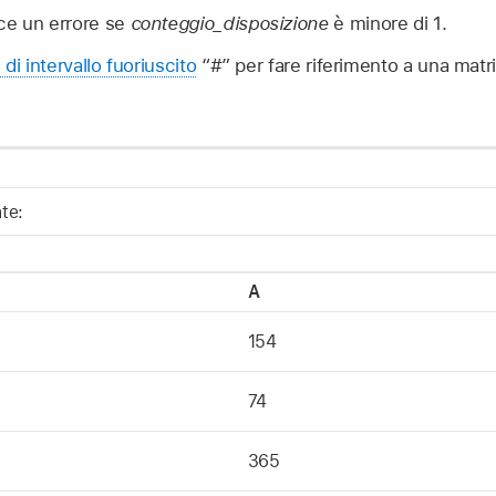
ce un errore se
conteggio_disposizione
è minore di 1.
di intervallo fuoriuscito
“#” per fare riferimento a una matr
nte:
A
154
74
365