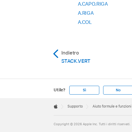
A.CAPO.RIGA
A.RIGA
A.COL
Indietro
STACK.VERT
Utile?
Sì
No
Apple
Footer

Supporto
Aiuto formule e funzioni
Apple
Copyright © 2026 Apple Inc. Tutti i diritti riservati.