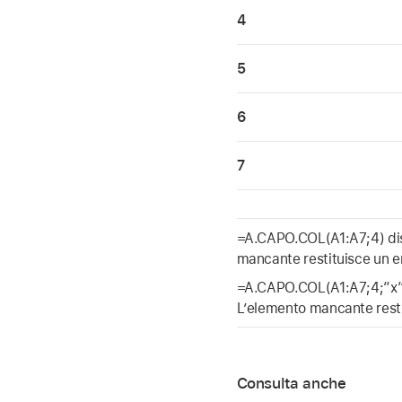
4
5
6
7
=A.CAPO.COL(A1:A7;4) disp
mancante restituisce un e
=A.CAPO.COL(A1:A7;4;”x”) 
L’elemento mancante restit
Consulta anche