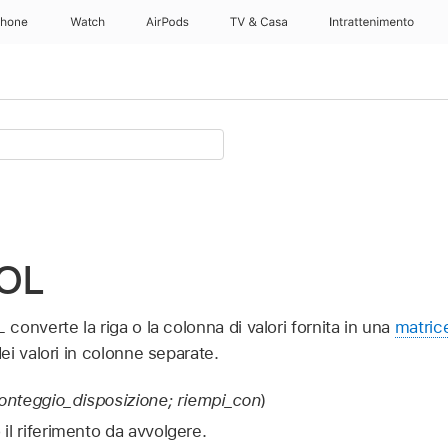
Phone
Watch
AirPods
TV & Casa
Intrattenimento
OL
onverte la riga o la colonna di valori fornita in una
matric
i valori in colonne separate.
conteggio_disposizione; riempi_con
)
 il riferimento da avvolgere.