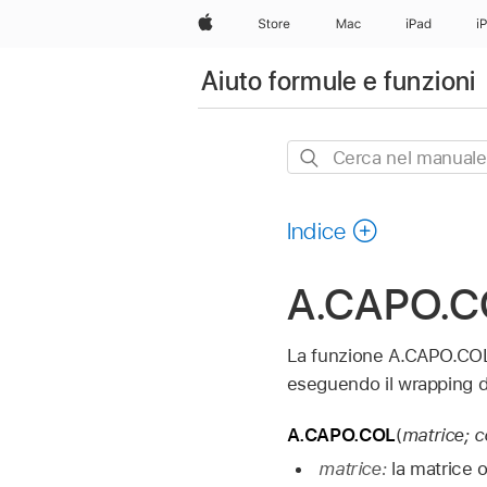
Apple
Store
Mac
iPad
i
Aiuto formule e funzioni
Cerca
nel
manuale
Indice
A.CAPO.C
La funzione A.CAPO.COL c
eseguendo il wrapping de
A.CAPO.COL
(
matrice; 
matrice:
la matrice o