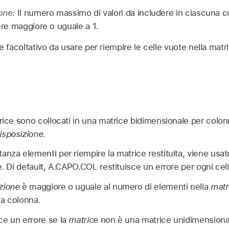
ione:
Il numero massimo di valori da includere in ciascuna c
ere maggiore o uguale a 1.
e facoltativo da usare per riempire le celle vuote nella matric
trice sono collocati in una matrice bidimensionale per colo
isposizione
.
anza elementi per riempire la matrice restituita, viene usa
. Di default, A.CAPO.COL restituisce un errore per ogni cella 
zione
è maggiore o uguale al numero di elementi nella
matr
ola colonna.
ce un errore se la
matrice
non è una matrice unidimensiona