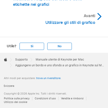
etichette nei grafici
Avanti
Utilizzare gli stili di grafico
Utile?
Sì
No
Apple
Footer

Supporto
Manuale utente di Keynote per Mac
Apple
Aggiungere un bordo e uno sfondo a un grafico in Keynote sul Mac
Altri modi per acquistare:
trova un rivenditore
.
Svizzera
Copyright © 2026 Apple Inc. Tutti i diritti riservati.
Politica sulla privacy
Condizioni d'uso
Vendite e rimborsi
Utilizzo dei cookie